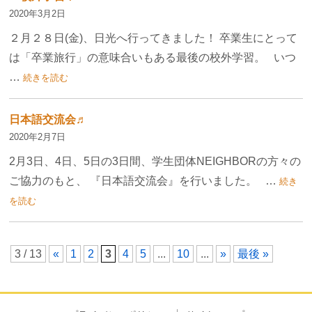
2020年3月2日
２月２８日(金)、日光へ行ってきました！ 卒業生にとって
は「卒業旅行」の意味合いもある最後の校外学習。 いつ
…
続きを読む
日本語交流会♬
2020年2月7日
2月3日、4日、5日の3日間、学生団体NEIGHBORの方々の
ご協力のもと、 『日本語交流会』を行いました。 …
続き
を読む
3 / 13
«
1
2
3
4
5
...
10
...
»
最後 »